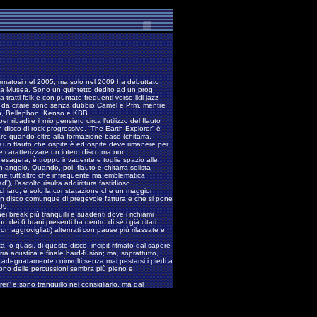
matosi nel 2005, ma solo nel 2009 ha debuttato
 la Musea. Sono un quintetto dedito ad un prog
 tratti folk e con puntate frequenti verso lidi jazz-
ustri da citare sono senza dubbio Camel e Pfm, mentre
oph, Bellaphon, Kenso e KBB.
er ribadire il mio pensiero circa l’utilizzo del flauto
n disco di rock progressivo. “The Earth Explorer” è
are quando oltre alla formazione base (chitarra,
i un flauto che ospite è ed ospite deve rimanere per
he caratterizzare un intero disco ma non
a, esagera, è troppo invadente e toglie spazio alle
un angolo. Quando, poi, flauto e chitarra solista
ne tutt’altro che infrequente ma emblematica
”), l’ascolto risulta addirittura fastidioso.
 chiaro, è solo la constatazione che un maggior
 un disco comunque di pregevole fattura e che si pone
009.
nei break più tranquilli e suadenti dove i richiami
o dei 6 brani presenti ha dentro di sé i già citati
non aggrovigliati) alternati con pause più rilassate e
a, o quasi, di questo disco: incipit ritmato dal sapore
tarra acustica e finale hard-fusion; ma, soprattutto,
nti adeguatamente coinvolti senza mai pestarsi i piedi a
ono delle percussioni sembra più pieno e
er” e sono tranquillo nel consigliarlo, ma dal
 sostanza ed una forma plasmata diversamente.