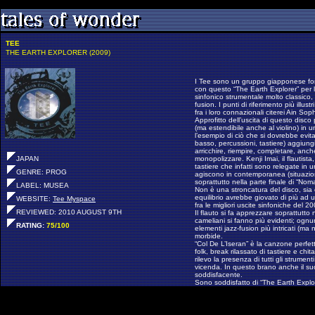
TEE
THE EARTH EXPLORER (2009)
I
Tee sono un gruppo giapponese for
con questo “The Earth Explorer” per
sinfonico strumentale molto classico, a
fusion. I punti di riferimento più ill
fra i loro connazionali citerei Ain S
Approfitto dell’uscita di questo disco p
(ma estendibile anche al violino) in u
l’esempio di ciò che si dovrebbe evit
basso, percussioni, tastiere) aggiung
arricchire, riempire, completare, anc
JAPAN
monopolizzare. Kenji Imai, il flautist
tastiere che infatti sono relegate in 
GENRE: PROG
agiscono in contemporanea (situazio
soprattutto nella parte finale di “Nomad
LABEL: MUSEA
Non è una stroncatura del disco, sia
equilibrio avrebbe giovato di più ad
WEBSITE:
Tee Myspace
fra le migliori uscite sinfoniche del 2
REVIEWED: 2010 AUGUST 9TH
Il flauto si fa apprezzare soprattutto 
cameliani si fanno più evidenti; ognun
RATING:
75/100
elementi jazz-fusion più intricati (ma 
morbide.
“Col De L’Iseran” è la canzone perfett
folk, break rilassato di tastiere e chi
rilevo la presenza di tutti gli strume
vicenda. In questo brano anche il su
soddisfacente.
Sono soddisfatto di “The Earth Explor
prossimo disco mi aspetto la stessa