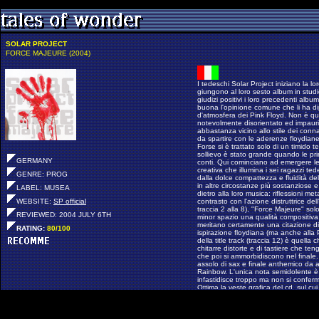
SOLAR PROJECT
FORCE MAJEURE (2004)
I tedeschi Solar Project iniziano la l
giungono al loro sesto album in stud
giudizi positivi i loro precedenti albu
buona l'opinione comune che li ha dip
d'atmosfera dei Pink Floyd. Non è qui
notevolmente disorientato ed impaurit
abbastanza vicino allo stile dei conn
da spartire con le aderenze floydiane
Forse si è trattato solo di un timido t
sollievo è stato grande quando le pr
GERMANY
conti. Qui cominciano ad emergere le
creativa che illumina i sei ragazzi ted
GENRE: PROG
dalla dolce compattezza e fluidità del
in altre circostanze più sostanziose e
LABEL: MUSEA
dietro alla loro musica: riflessioni met
WEBSITE:
SP official
contrasto con l'azione distruttrice d
traccia 2 alla 8), "Force Majeure" sol
REVIEWED: 2004 JULY 6TH
minor spazio una qualità compositiva
meritano certamente una citazione di
RATING:
80/100
ispirazione floydiana (ma anche alla 
della title track (traccia 12) è quella
chitarre distorte e di tastiere che te
che poi si ammorbidiscono nel finale. 
assolo di sax e finale anthemico da 
Rainbow. L'unica nota semidolente è 
infastidisce troppo ma non si conferma
Ottima la veste grafica del cd, sul cui 
modo che possiate identificarli senza
album di rock progressiivo spaziale ..