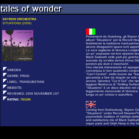
SKYRON ORCHESTRA
SITUATIONS (2006)
Provenienti da Goteborg, gli Skyron
album "Situations" per la Record He
fedelmente la tradizione hard-psiched
alcune divagazioni space-rock appe
La voce tagliente di Veronica Lostjärna
un po' ossessive nel loro ripetersi ri
Black Sabbath nelle parti più gotich
suonate da un'altra donna (Anna Glan
porzioni più dure e trascinanti.
Una miscela interessante ed appagant
SWEDEN
concretizza in ben quattordici compos
"Can't Control", molto buone sia "S
GENRE: PROG
giocarsela a fare da singolo se solo c
ancora, l'ipnotica "Cut It Out" che ri
LABEL: TRANSUBSTANS
leggera filastrocca di "Smiling Surfac
WEBSITE:
"Situations" è un disco discreto nel
leggermente monocorde di Veronica Lo
REVIEWED: 2006 NOVEMBER 1ST
lunga un po' noioso e soporifero.
RATING:
70/100
Coming from Gothenburg, Skyron Orc
"Situations" under Record Heaven/Tra
psychedelic tradition of mid/late-sixti
and satisfactory mix of Black Sabba
organ parts and Uriah Heep in the hea
love faithful and well done revivals:
good acid guitars and an average vo
"Can't Control", the hypnotic "Cut It
songs as well as the couple "Sacred 