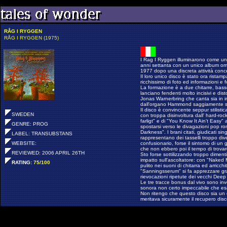
RÅG I RYGGEN
RÅG I RYGGEN (1975)
I Rag I Ryggen illuminarono come una
anni settanta con un unico album omo
1977 dopo una discreta attività conce
Il loro unico disco è stato ora rista
ricchissimo di foto ed informazioni e f
La formazione è a due chitarre, bass
lanciano fendenti molto incisivi e dist
Jonas Warnerbring che canta sia in in
dall'organo Hammond saggiamente sem
Il disco è convincente seppur stilist
SWEDEN
con troppa disinvoltura dall' hard-roc
farligt" e di "You Know It Ain't Easy"
GENRE: PROG
spostarsi verso le divagazioni pop ro
Darkness". I brani citati, giudicati s
LABEL: TRANSUBSTANS
rappresentano dei tasselli troppo dive
WEBSITE:
confusionario, forse il sintomo di un 
che non ebbero poi il tempo di trova
REVIEWED: 2006 APRIL 26TH
Sto forse sottilizzando troppo diment
impatto sull'ascoltatore: con "Naked
RATING:
75/100
pulito nei suoni di chitarra ed arricch
"Sanningsserum" si fa apprezzare gra
rievocazioni ripetute dei vecchi Dee
Le tre tracce bonus dal vivo sono in
sonora non certo impeccabile che esa
Non ritengo che questo disco sia un 
meritava sicuramente il recupero dis
The swedish band Rag I Ryggen had 