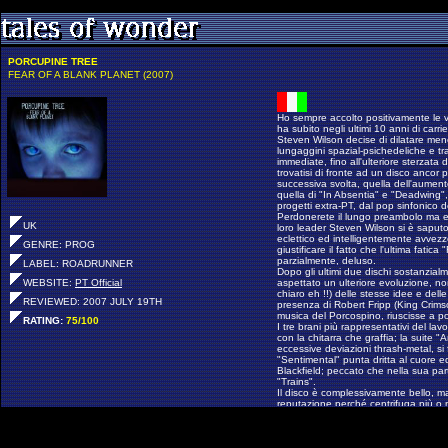
PORCUPINE TREE
FEAR OF A BLANK PLANET (2007)
Ho sempre accolto positivamente le 
ha subito negli ultimi 10 anni di carr
Steven Wilson decise di dilatare men
lungaggini spazial-psichedeliche e tr
immediate, fino all'ulteriore sterzat
trovatisi di fronte ad un disco ancor p
successiva svolta, quella dell'aument
quella di "In Absentia" e "Deadwing
progetti extra-PT, dal pop sinfonico d
Perdonerete il lungo preambolo ma er
UK
loro leader Steven Wilson si è saputo 
eclettico ed intelligentemente avvez
GENRE: PROG
giustificare il fatto che l'ultima fati
parzialmente, deluso.
LABEL: ROADRUNNER
Dopo gli ultimi due dischi sostanzialme
WEBSITE:
PT Official
aspettato un ulteriore evoluzione, no
chiaro eh !!) delle stesse idee e del
REVIEWED: 2007 JULY 19TH
presenza di Robert Fripp (King Crimson
musica del Porcospino, riuscisse a po
RATING:
75/100
I tre brani più rappresentativi del lavo
con la chitarra che graffia; la suite "
eccessive deviazioni thrash-metal, si
"Sentimental" punta dritta al cuore ed,
Blackfield; peccato che nella sua part
"Trains".
Il disco è complessivamente bello, ma
reputazione perché centrifuga più o 
si usa in questi casi, la definizione d
finalmente giunta al termine: ora ausp
quale direzione, lascio volentieri la sc
apprezzato in questi anni e che in q