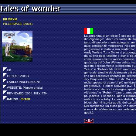
PILGRYM
PILGRIMAGE (2004)
La copertina di un disco è spesso lo
di "Pilgrimage", disco d'esordio dei b
tanto di vascello a vele spiegate, un
dalle sembianze medioevali. Neo-prog
progressivo è stata la mia sentenza; 
Andy Wells e Tony Drake ci propong
dal suono delle tastiere e quindi da 
come erroneamente avevo pensato. L'
qualcosa del John Wetton solista ma
questo accostamento si presenta qual
Years" e "Believe Me Now" sono discr
UK
generale, perché decisamente più ori
che nell'eccessiva linearità dei ritor
GENRE: PROG
Jay Graydon o di Stan Bush. Ma si va
LABEL: INDEPENDENT
molto spesso di osare di più nel da
progressivo. "Perfect Universe p.2" è
WEBSITE:
Pilgrym official
tastiere e chitarra che disegna spira
Albatross" e "Reborn" vanno annoverat
REVIEWED: 2004 JULY 4TH
po' jazzata, il secondo, per la cronac
RATING:
75/100
malinconica e folky. La voce di Andy 
blues che mi ricorda quella del canta
Nel complesso un disco più che discr
ricerca di un'identita ancora indefinit
qualità.
The cd cover is often the reliable mir
the debut album by the british band P
vessel, a temple in the background a