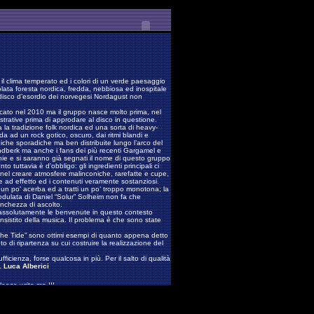
il clima temperato ed i colori di un verde paesaggio
lata foresta nordica, fredda, nebbiosa ed inospitale
el disco d’esordio dei norvegesi Nordagust non
icato nel 2010 ma il gruppo nasce molto prima, nel
strative prima di approdare al disco in questione.
a la tradizione folk nordica ed una sorta di heavy-
a ad un rock gotico, oscuro, dai ritmi blandi e
iche sporadiche ma ben distribuite lungo l’arco del
ndberk ma anche i fans dei più recenti Gargamel e
hie e si saranno già segnati il nome di questo gruppo
nto tuttavia è d’obbligo: gli ingredienti principali ci
e nel creare atmosfere malinconiche, rarefatte e cupe,
e ad effetto ed i contenuti veramente sostanziosi.
n po’ acerba ed a tratti un po’ troppo monotona; la
dulata di Daniel “Solur” Solheim non fa che
nchezza di ascolto.
 assolutamente le benvenute in questo contesto
sistito della musica. Il problema è che sono state
“The Tide” sono ottimi esempi di quanto appena detto
o di ripartenza su cui costruire la realizzazione del
fficienza, forse qualcosa in più. Per il salto di qualità
i.
Luca Alberici
Please
write me
!!!