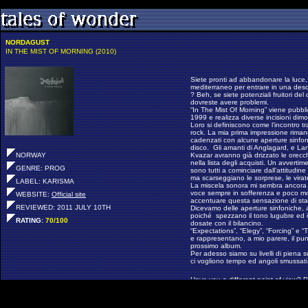
NORDAGUST
IN THE MIST OF MORNING (2010)
Siete pronti ad abbandonare la luce, 
mediterraneo per entrare in una deso
? Beh, se siete potenziali fruitori d
dovreste avere problemi.
“In The Mist Of Morning” viene pubbl
1999 e realizza diverse incisioni dimo
Loro si definiscono come l’incontro tr
rock. La mia prima impressione rimand
cadenzati con alcune aperture sinfon
disco. Gli amanti di Anglagard, e La
NORWAY
Kvazar avranno già drizzato le orecc
nella lista degli acquisti. Un avvertime
GENRE: PROG
sono tutti a cominciare dall’attitudin
ma scarseggiano le sorprese, le virat
LABEL: KARISMA
La miscela sonora mi sembra ancora u
voce sempre in sofferenza e poco mo
WEBSITE:
Official site
accentuare questa sensazione di sta
REVIEWED: 2011 JULY 10TH
Dicevamo delle aperture sinfoniche,
poiché spezzano il tono lugubre ed in
RATING:
70
/100
dosate con il bilancino.
“Expectations”, “Elegy”, “Forcing” e 
e rappresentano, a mio parere, il punt
prossimo album.
Per adesso siamo su livelli di piena su
ci vogliono tempo ed angoli smussat
Have you a different point of view? 