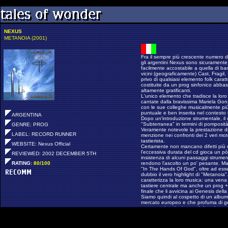
NEXUS
METANOIA (2001)
Fra il sempre più crescente numero d
gli argentini Nexus sono sicuramente
facilmente accostabile a quella di 
vicini (geograficamente) Cast, Fragil,
privo di qualsiasi elemento folk carat
costituite da un prog sinfonico abbas
altamente gratificanti.
L'unico elemento che tradisce la loro 
cantate dalla bravissima Mariela Gon
con le sue colleghe musicalmente più 
puntuale e ben inserita nel contesto
ARGENTINA
Dopo un'introduzione strumentale, il
"Subterranea" in termini di pomposità
GENRE: PROG
Veramente notevole la prestazione di 
LABEL:
RECORD RUNNER
menzione nei confronti dei 2 veri motor
tastierista.
WEBSITE: Nexus Official
Certamente non mancano difetti più 
l'eccessiva durata del cd gioca un pò
REVIEWED: 2002 DECEMBER 5TH
insistenza di alcuni passaggi strumen
RATING:
80/100
rendono l'ascolto un po' pesante. M
"In The Hands Of God", oltre ad esse
dubbio il vero highlight di "Metanoia"
caratterizza la loro musica: una vena 
tastiere centrale ma anche un prog + 
finale che li avvicina ai Genesis della
Siamo quindi al cospetto di un album
mercato europeo e che profuma di gen
strumentale e la ricerca del motivo o
e rendono l'ascolto estremamente god
Li aspetto con ansia alla conferma 