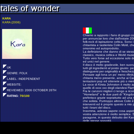
KARA
KARA (2006)
Chiamo a rapporto i fans di gruppi c
per annunciar loro che dall'estate 200
folk-rock di ispirazione celtica. Sono
chitarrista e tastierista Colin Mold, 
omonimo ed autoprodotto.
La definizione che danno di se stessi
classico, musica celtica e World music
Tutto vero forse ad eccezione solo del
ed unici nel genere.
Il disco è molto gradevole, ben suon
UK
tutti gli ingredienti al posto giusto: p
distinguersi per originalità e fresche
GENRE: FOLK
Pensate agli Iona un po' meno rifinit
chitarra meno presente, anche ai Cam
LABEL: INDEPENDENT
tentazioni pop ed ottenete più o meno
WEBSITE:
La voce di Kirsta Johnston è molto ag
quello di xxxx xxx degli olandesi Fl
REVIEWED: 2006 OCTOBER 26TH
Fra le canzoni migliori ci tengo a rico
"Homeland" e le due parti di "Kingd
RATING:
70/100
preferisco grazie soprattutto ad una m
che solista. Purtroppo altrove Colin è
interventi ed è proprio questo a mio p
tutti i brani del disco.
Insomma, adesso sapete cosa aspettar
vostra attenzione è molto semplice. S
paragone, in questo debutto dei Kar
delle stesse sonorità.