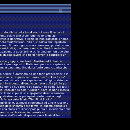
econdo album della band statunitense Iluvatar, di
menti: coloro che si sentono molto annoiati
temente derivativo (e come se non bastasse il nome
 dello sfruttatissimo Tolkien) e coloro che, spinti da
osi anni 80, accolgono con entusiasmo prodotti come
 originalità, ma pretendendo un livello qualitativo
ppartiene a quest'ultimo schieramento non può che
to di questo lavoro che personalmente considero un
nza che gruppi come Rush, Marillion ed Iq hanno
 dei cinque ragazzi di Baltimore, per cui si capisce con
a è altrettanto limpida la fertile vena creativa che
co perché è dominato da una forte propensione alla
i capaci e di spessore: brani come "In Our Lives",
nno dritti al cuore e qui trovano rifugio stabile per
ughlin è dotato di una voce molto pulita (simile per
 che pone il suo timbro su ciascun episodio. Ma tutti i
edia, escludendo solo "Cracker" dove la band mostra
 le radici più dure e spigolose di inizio carriera.
qualitativamente più ispirato della musica degli
lla lunga suite finale "The Final Stroke"
nti di ritmo, scampoli strumentali ad ampio respiro e
rca della linearità delle forme: in questo episodio di
 con chiarezza il principale punto di riferimento della
i anni ormai tristemente dimenticati.
riva dall'ascolto di questa perla finale di hard-
lbum se non proprio stratosferico, certamente
nere.