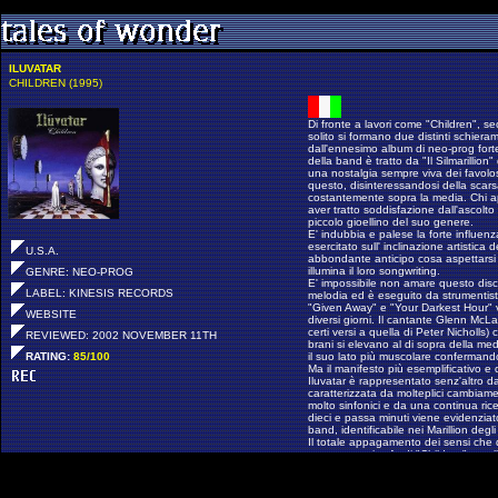
ILUVATAR
CHILDREN (1995)
Di fronte a lavori come "Children", s
solito si formano due distinti schiera
dall'ennesimo album di neo-prog for
della band è tratto da "Il Silmarillion"
una nostalgia sempre viva dei favol
questo, disinteressandosi della scarsa
costantemente sopra la media. Chi a
aver tratto soddisfazione dall'ascol
piccolo gioellino del suo genere.
E' indubbia e palese la forte influe
esercitato sull' inclinazione artistica
U.S.A.
abbondante anticipo cosa aspettarsi m
illumina il loro songwriting.
GENRE: NEO-PROG
E' impossibile non amare questo dis
LABEL: KINESIS RECORDS
melodia ed è eseguito da strumentist
"Given Away" e "Your Darkest Hour" va
WEBSITE
diversi giorni. Il cantante Glenn McLa
certi versi a quella di Peter Nicholls)
REVIEWED: 2002 NOVEMBER 11TH
brani si elevano al di sopra della m
RATING:
85/100
il suo lato più muscolare confermandoci
Ma il manifesto più esemplificativo e 
Iluvatar è rappresentato senz'altro da
caratterizzata da molteplici cambiame
molto sinfonici e da una continua rice
dieci e passa minuti viene evidenziato
band, identificabile nei Marillion degl
Il totale appagamento dei sensi che de
neoprogressive fa di "Children" un a
consigliabile agli appassionati del ge