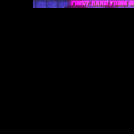
swedish (only adopted of course) FB
followed now by this new "Impressio
The music style is, more or less, the
psychedelic and raw stoner-rock. Aga
"Novaja Zemelja" is a bright opening:
shape thanks to a breathtaking rhyt
the track slows down and a mellow flu
"Utan att veta" follows without inter
"Mean Spacemachine" is a quite good
Everything is good here but it lacks of
heaven: ten impressive minutes rang
Morricone relations) to a hard-rock c
Finally, "Grona hander" is, in my op
the actual FBFOS essence.
Well, I think the very good debut a
maybe surpassed both from the writi
But I'm a little bit scarred by the tit
mean their mission on earth is compl
not, 'cause they're damn' good !!
Luca Alberici
Have you a different point of view? 