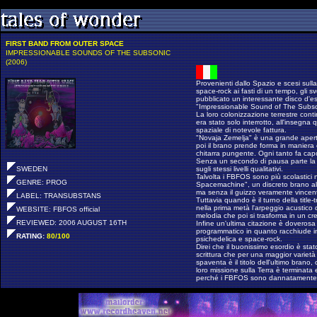
FIRST BAND FROM OUTER SPACE
IMPRESSIONABLE SOUNDS OF THE SUBSONIC
(2006)
Provenienti dallo Spazio e scesi sulla 
space-rock ai fasti di un tempo, gli
pubblicato un interessante disco d'es
"Impressionable Sound of The Subso
La loro colonizzazione terrestre cont
era stato solo interrotto, all'insegna
spaziale di notevole fattura.
"Novaja Zemelja" è una grande apert
poi il brano prende forma in maniera
chitarra pungente. Ogni tanto fa capo
Senza un secondo di pausa parte la 
SWEDEN
sugli stessi livelli qualitativi.
Talvolta i FBFOS sono più scolastici 
GENRE: PROG
Spacemachine", un discreto brano alla
ma senza il guizzo veramente vincen
LABEL: TRANSUBSTANS
Tuttavia quando è il turno della title-
nella prima metà l'arpeggio acustico d
WEBSITE: FBFOS official
melodia che poi si trasforma in un c
REVIEWED: 2006 AUGUST 16TH
Infine un'ultima citazione è doverosa 
programmatico in quanto racchiude in
RATING:
80/100
psichedelica e space-rock.
Direi che il buonissimo esordio è sta
scrittura che per una maggior varietà 
spaventa è il titolo dell'ultimo brano
loro missione sulla Terra è terminat
perché i FBFOS sono dannatamente b
Landed on earth about two years ago 