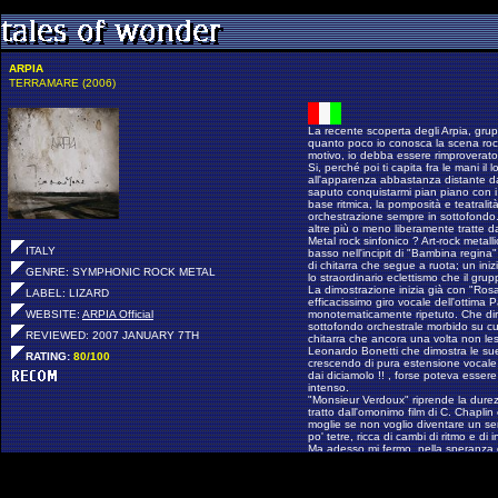
ARPIA
TERRAMARE (2006)
La recente scoperta degli Arpia, grup
quanto poco io conosca la scena ro
motivo, io debba essere rimproverato
Si, perché poi ti capita fra le mani il
all'apparenza abbastanza distante da
saputo conquistarmi pian piano con i s
base ritmica, la pomposità e teatralit
orchestrazione sempre in sottofondo. 
altre più o meno liberamente tratte dal
Metal rock sinfonico ? Art-rock metalli
ITALY
basso nell'incipit di "Bambina regina"
di chitarra che segue a ruota; un iniz
GENRE: SYMPHONIC ROCK METAL
lo straordinario eclettismo che il gru
La dimostrazione inizia già con "Ros
LABEL: LIZARD
efficacissimo giro vocale dell'ottima
WEBSITE:
ARPIA Official
monotematicamente ripetuto. Che dir
sottofondo orchestrale morbido su cui
REVIEWED: 2007 JANUARY 7TH
chitarra che ancora una volta non les
Leonardo Bonetti che dimostra le su
RATING:
80/100
crescendo di pura estensione vocale
dai diciamolo !! , forse poteva ess
intenso.
"Monsieur Verdoux" riprende la durezz
tratto dall'omonimo film di C. Chaplin
moglie se non voglio diventare un seri
po' tetre, ricca di cambi di ritmo e di 
Ma adesso mi fermo, nella speranza di
perché c'è ancora tanto di buono da 
sintetica descrizione) ma purtroppo
"Contrasto della villanella". Fatelo, p
più belli, continui e particolari del 20