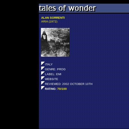
ALAN SORRENTI
ARIA (1972)
ITALY
GENRE: PROG
LABEL: EMI
WEBSITE
REVIEWED: 2002 OCTOBER 10TH
RATING:
70/100