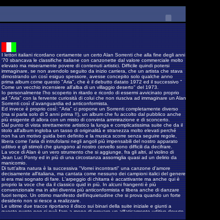
I lettori italiani ricordano certamente un certo Alan Sorrenti che alla fine degli anni
‘70 sbancava le classifiche italiane con canzonette dal valore commerciale molto
elevato ma miseramente povere di contenuti artistici. Difficile quindi potersi
immaginare, se non avendolo seguito da inizio carriera, che un artista che stava
dimostrando un così esiguo spessore, avesse concepito solo qualche anno
prima album come questo "Aria", che è il debutto datato 1972 ed il successivo "
Come un vecchio incensiere all’alba di un villaggio deserto" del 1973.
Io personalmente l’ho scoperto in ritardo e ricordo di essermi avvicinato proprio
ad "Aria" con la fervente curiosità di colui che non riusciva ad immaginare un Alan
Sorrenti così d’avanguardia ed anticonformista.
Ed invece è proprio così: "Aria" ci propone un Sorrenti completamente diverso
(ma si parla solo di 5 anni prima !!), un album che fu accolto dal pubblico anche
più esigente di allora con un misto di convinta ammirazione e di sconcerto.
Dal punto di vista strettamente artistico la lunga e complicatissima suite che da il
titolo all’album ingloba un tasso di originalità e stranezza molto elevati perché
non ha un motivo guida ben definito e la musica scorre senza seguire regole,
libera come l’aria di intrufolarsi negli angoli più impensabili del nostro apparato
uditivo e gli stimoli che giungono al nostro cervello sono difficili da decifrare.
La voce di Alan è un vero strumento che si aggiunge, fra gli altri, al violino di
Jean Luc Ponty ed in più di una circostanza assomiglia quasi ad un delirio da
manicomio.
Di tutt'altra natura è la successiva "Vorrei incontrarti" una canzone d'amore
decisamente all'italiana, ma cantata come nessuno dei campioni italici del genere
si era mai sognato di fare. L'arpeggio di chitarra è accattivante ma anche qui è
proprio la voce che da il classico quid in più. In alcuni frangenti è più
convenzionale ma in altri diventa più anticonformista e libera anche di danzare
fuori tempo. Un ottimo manifesto dell’inquietudine che si prova quando un forte
desiderio non si riesce a realizzare.
Le ultime due tracce riportano il disco sui binari della suite iniziale e giunti a
questo punto non si può fare a meno di provare un affaticamento uditivo dovuto
proprio alla voce troppo invadente e monopolizzatrice che in alcuni frangenti